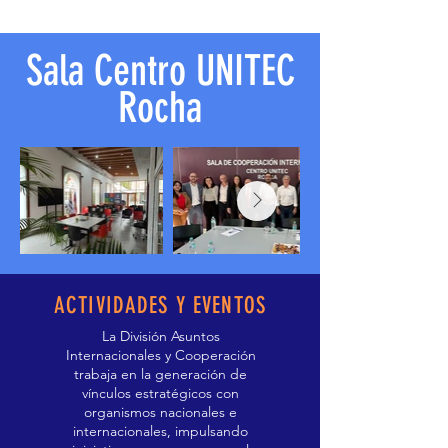
Sala Centro UNITEC
Rocha
ACTIVIDADES Y EVENTOS
La División Asuntos
Internacionales y Cooperación
trabaja en la generación de
vínculos estratégicos con
organismos nacionales e
internacionales, impulsando