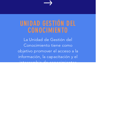
UNIDAD GESTIÓN DEL
CONOCIMIENTO
La Unidad de Gestión del
Conocimiento tiene como
objetivo promover el acceso a la
información, la capacitación y el
intercambio de conocimientos
para fortalecer las capacidades
institucionales y comunitarias.